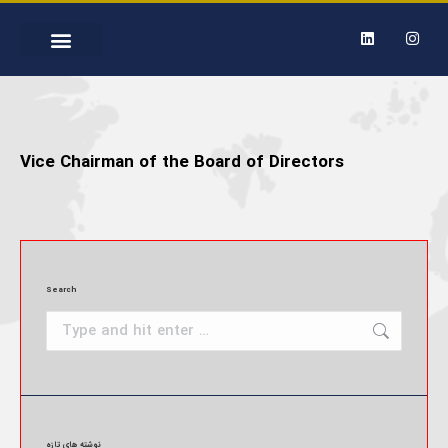
EMPLOYMENT IN MERAJOIL
Vice Chairman of the Board of Directors
Search
نوشته های تازه