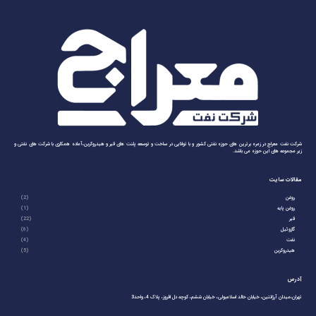
شرکت نفت معراج در زمره برترین های حوزه نفتی کشور و با توانایی در ساخت و توسعه پلنت های قیر و هیدروکربن،آماده همکاری با شرکت های نفتی و
زیر مجموعه های این حوزه می باشد.
مقالات سایت
روغن
(2)
روغن پایه
(1)
قیر
(22)
گازوئیل
(6)
نفت
(4)
هیدروکربن
(5)
آدرس
تهران،میدان آرژانتین، خیابان خالد اسلامبولی، خیابان ششم، کوچه دل افروز، پلاک 4، واحد3